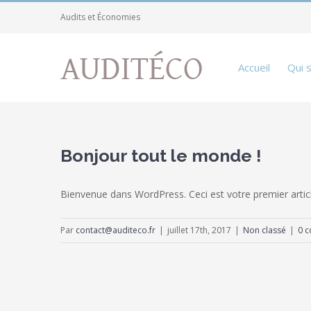
Passer
Audits et Économies
au
contenu
Accueil
Qui 
Bonjour tout le monde !
Bienvenue dans WordPress. Ceci est votre premier articl
Par
contact@auditeco.fr
|
juillet 17th, 2017
|
Non classé
|
0 