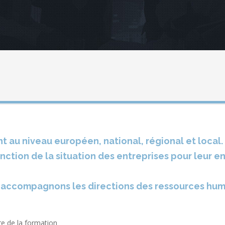
t au niveau européen, national, régional et local
onction de la situation des entreprises pour leur en 
s accompagnons les directions des ressources hum
re de la formation